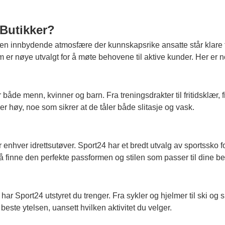
 Butikker?
en innbydende atmosfære der kunnskapsrike ansatte står klare ti
r nøye utvalgt for å møte behovene til aktive kunder. Her er n
 både menn, kvinner og barn. Fra treningsdrakter til fritidsklær, f
r høy, noe som sikrer at de tåler både slitasje og vask.
nhver idrettsutøver. Sport24 har et bredt utvalg av sportssko for f
 finne den perfekte passformen og stilen som passer til dine b
 har Sport24 utstyret du trenger. Fra sykler og hjelmer til ski og
beste ytelsen, uansett hvilken aktivitet du velger.