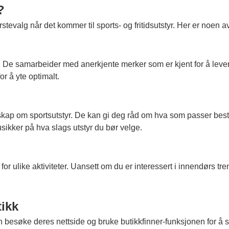
?
ørstevalg når det kommer til sports- og fritidsutstyr. Her er noe
et. De samarbeider med anerkjente merker som er kjent for å levere
or å yte optimalt.
kap om sportsutstyr. De kan gi deg råd om hva som passer best 
usikker på hva slags utstyr du bør velge.
for ulike aktiviteter. Uansett om du er interessert i innendørs treni
ikk
n besøke deres nettside og bruke butikkfinner-funksjonen for å s