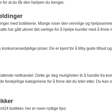
 for at du får den hjelpen du trenger.
eldinger
aringer med butikkene. Mange roser den vennlige og hjelpsomme b
te har gått utover det vanlige for å hjelpe kunder med å finne rik
konkurransedyktige priser. De er kjent for å tilby gode tilbud og 
mfattende netthandel. Dette gir deg muligheten til å handle fra ko
 forskjellige kategoriene for å finne det du leter etter. Du kan
ikker
t24 butikker, her er noen nyttige tips: