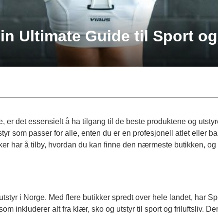
 Ultimate Guide til Sport og 
e, er det essensielt å ha tilgang til de beste produktene og utstyret
sutstyr som passer for alle, enten du er en profesjonell atlet elle
er har å tilby, hvordan du kan finne den nærmeste butikken, og hv
tstyr i Norge. Med flere butikker spredt over hele landet, har Spo
som inkluderer alt fra klær, sko og utstyr til sport og friluftsliv.